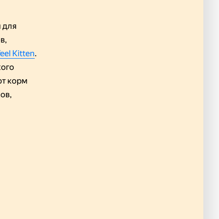
 для
в,
eel Kitten
.
кого
ют корм
ов,