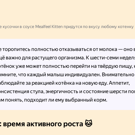
 кусочки в соусе Mealfeel Kitten придутся по вкусу любому котенку
е торопитесь полностью отказываться от молока — оно 
щё важно для растущего организма. К шести-семи неде
отёнок уже может полностью перейти на твёрдую пищу, 
омните, что каждый малыш индивидуален. Внимательно
аблюдайте за реакцией котёнка на новую еду. Аппетит,
онсистенция стула, энергичность и состояние шерсти п
ам понять, подходит ли ему выбранный корм.
: время активного роста 🐱