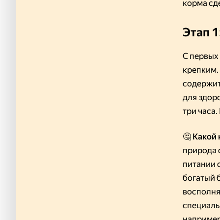
корма сд
Этап 1
С первых
крепким.
содержит
для здор
три часа
🤔 Какой
природа 
питании 
богатый 
восполня
специаль
наприме