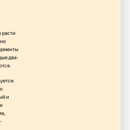
ы расти
оно
ферменты
дые два-
ются.
буется:
 о
ый и
 и
ма,
—