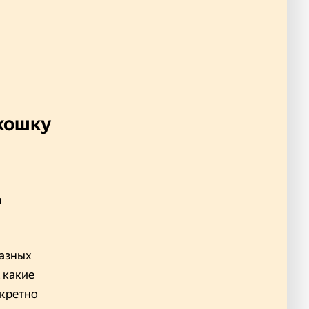
 кошку
м
разных
, какие
нкретно