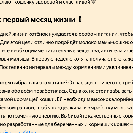
елают кошечку здоровой и счастливой 💛
: первый месяц жизни 🍼
 дней жизни котёнок нуждается в особом питании, чтоб
 Для этой цели отлично подойдёт молоко мамы-кошки: 
 все необходимые питательные вещества, антитела и 
овья малыша. В первую неделю котята получают его каж
. Постепенно интервалы между кормлениями увеличива
 корм выбрать на этом этапе?
От вас здесь ничего не тре
сама обо всём позаботилась. Однако, не стоит забывать
самой кормящей кошки. Ей необходим высококалорийн
белком рацион, чтобы поддерживать выработку молока
ть потраченную энергию. Выбирайте качественные кор
но разработанные для беременных и кормящих кошек 
р,
Grandin Kitten
.