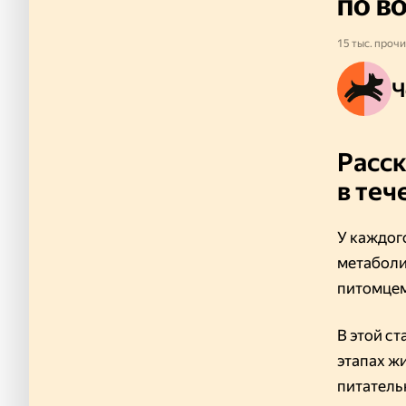
по в
15 тыс. прочи
Ч
Расск
в теч
У каждог
метаболи
питомцем
В этой с
этапах жи
питатель