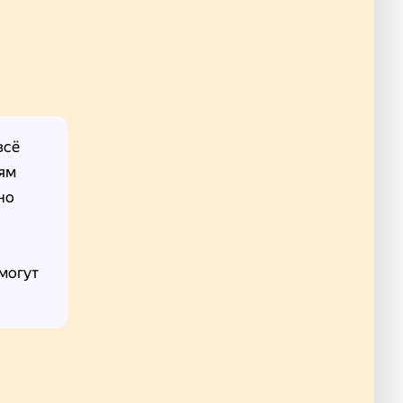
всё
лям
но
омогут