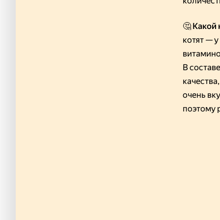
количест
🤔 Какой
котят — 
витамино
В состав
качества
очень вк
поэтому 