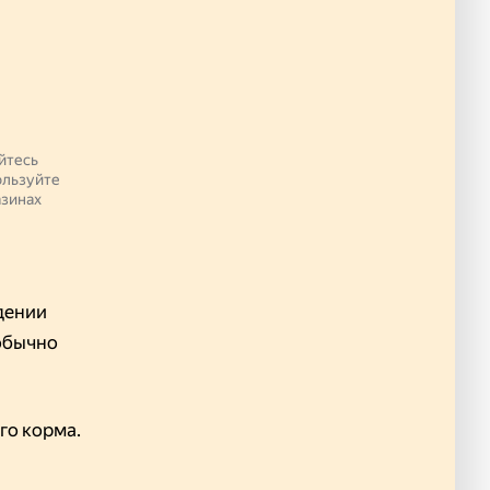
йтесь
ользуйте
азинах
едении
 обычно
го корма.