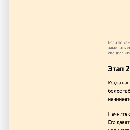
Если по ка
заменить е
специальну
Этап 2
Когда ва
более тв
начинаетс
Начните 
Его дават