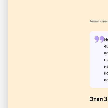
Аппетитные
Н
е
к
п
н
к
в
Этап 3