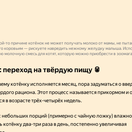
кой-то причине котёнок не может получать молоко от мамы, не пыта
го коровьим — рискуете навредить нежному желудку малыша. Исп
ю молочную смесь для котят, которую можно приобрести в зоомаг
: переход на твёрдую пищу 🥫
шему котёнку исполняется месяц, пора задуматься о вв
ёрдого рациона. Этот процесс называется прикормом и
я в возрасте трёх-четырёх недель.
с небольших порций (примерно с чайную ложку) влажно
ь котёнку два-три раза в день, постепенно увеличивая