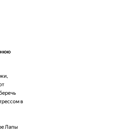
днюю
ки,
ют
уберечь
трессом в
ре Лапы