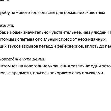
атрибуты Нового года опасны для домашних животных
ехника.
бак и кошек значительно чувствительнее, чем у людей. 
итомцы испытывают сильный стресс от неожиданных
их звуков взрывов петард и фейерверков, вплоть до па
 новогодние украшения.
питомцев на новогодние украшения различна: одни ост
новые предметы, другие «покоряют» елку прыжками.