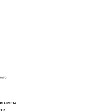
него
ая смена
ете