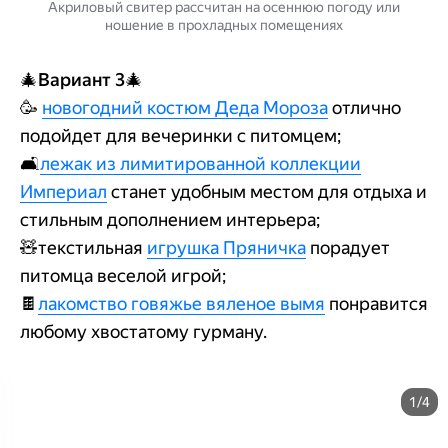
Акриловый свитер рассчитан на осеннюю погоду или
ношение в прохладных помещениях
🎄
Вариант 3
🎄
🥳
новогодний костюм Деда Мороза
отлично
подойдет для вечеринки с питомцем;
🛋️
лежак из лимитированной коллекции
Империал
станет удобным местом для отдыха и
стильным дополнением интерьера;
🧸текстильная
игрушка Пряничка
порадует
питомца веселой игрой;
🍫
лакомство говяжье вяленое вымя
понравится
любому хвостатому гурману.
1/4