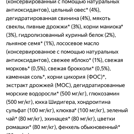
(консервированный с помощью натуральных
антиоксидантов), цельный овес* (4%),
дегидратированная свинина (4%), мякоть
свеклы, пивные дрожжи* (3%), корни маниока*
(3%), гидролизованный куриный белок (2%),
льняное семя* (1%), лососевое масло
(консервированное с помощью натуральных
антиоксидантов), свежее яблоко* (1%), свежая
морковь* (0,5%), свежая брокколи* (0,5%),
каменная соль*, корни цикория (ФОС)*,
экстракт дрожжей (МОС), дегидратированные
морские водоросли* (500 мг/кг), глюкозамин
(500 мг/кг), юкка Шидигера, хондроитина
сульфат (100 мг/кг), клюква* (100 мг/кг), зеленый
чай* (80 мг/кг), эхинацея* (80 мг/кг), цветки
ромашки* (80 мг/кг), фенхель обыкновенный*