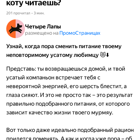
коту читаешь?
201 прочитал • 3 мин.
Четыре Лапы
размещено на
Промо​​​​​​​Страницах
Узнай, когда пора сменить питание твоему
неповторимому усатому любимцу
😻
⬇️
Представь: ты возвращаешься домой, и твой
усатый компаньон встречает тебя с
невероятной энергией, его шерсть блестит, а
глаза сияют. И это не просто так – это результат
правильно подобранного питания, от которого
зависит качество жизни твоего мурмяу.
Вот только даже идеально подобранный рацион
придется поменять. А как и когда уже пора – об